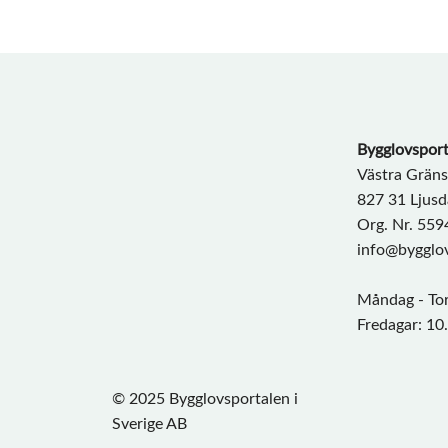
Bygglovsport
Västra Grän
827 31 Ljusd
Org. Nr. 55
info@bygglov
Måndag - Tor
Fredagar: 10
© 2025 Bygglovsportalen i
Sverige AB