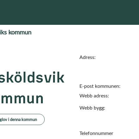
viks kommun
Adress:
sköldsvik
E-post kommunen:
ommun
Webb adress:
Webb bygg:
glov i denna kommun
Telefonnummer