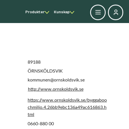
Produkter
Kunskap
89188
ÖRNSKÖLDSVIK
kommunen@ornskoldsvik.se
http://www.ornskoldsvik.se
https://www.ornskoldsvik.se/byggaboo
chmiljo.4.26bb9ebc136a49ac616863.h
tml
0660-880 00