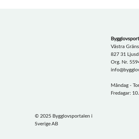
Bygglovsport
Västra Grän
827 31 Ljusd
Org. Nr. 55
info@bygglov
Måndag - Tor
Fredagar: 10
© 2025 Bygglovsportalen i
Sverige AB