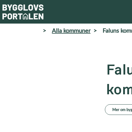
>
Alla kommuner
>
Faluns ko
Fal
ko
Mer om byg