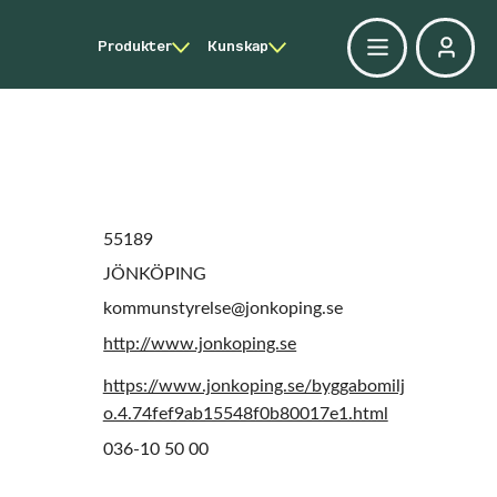
Produkter
Kunskap
55189
JÖNKÖPING
kommunstyrelse@jonkoping.se
http://www.jonkoping.se
https://www.jonkoping.se/byggabomilj
o.4.74fef9ab15548f0b80017e1.html
036-10 50 00