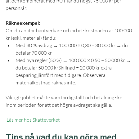
år, och kombinerat med RUT får du högst 75 000 kr per 
person/år.
Räkneexempel:
Om du anlitar hantverkare och arbetskostnaden är 100 000 
kr (exkl. material) får du:
Med 30 % avdrag → 100 000 × 0,30 = 30 000 kr → du 
betalar 70 000 kr
Med nya regler (50 %) → 100 000 × 0,50 = 50 000 kr → 
du betalar 50 000 krSkillnad = 20 000 kr extra 
besparing jämfört med tidigare. Observera: 
materialkostnad räknas inte.
Viktigt: jobbet måste vara färdigställt och betalning ske 
inom perioden för att det högre avdraget ska gälla.
Läs mer hos Skatteverket
Tips på vad du kan göra med 