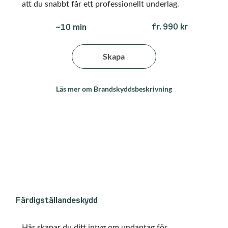
att du snabbt får ett professionellt underlag.
fr. 990 kr
~10 min
Skapa
Läs mer om Brandskyddsbeskrivning
Färdigställandeskydd
Här skapar du ditt intyg om undantag för